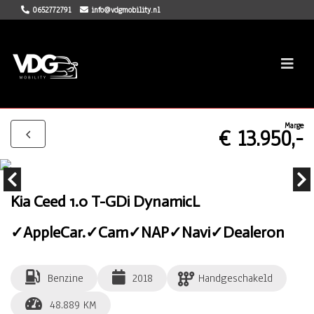
0652772791
info@vdgmobility.nl
Marge
€ 13.950,-
Kia Ceed 1.0 T-GDi DynamicL
✓AppleCar.✓Cam✓NAP✓Navi✓Dealeron
Benzine
2018
Handgeschakeld
48.889 KM