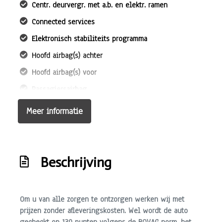
Centr. deurvergr. met a.b. en elektr. ramen
Connected services
Elektronisch stabiliteits programma
Hoofd airbag(s) achter
Hoofd airbag(s) voor
Passagiersairbag
Rijstrooksensor met correctie
Meer informatie
Zij airbag(s) voor
Interieur
Beschrijving
Achterbank in delen neerklapbaar
Armsteun voor
Om u van alle zorgen te ontzorgen werken wij met
Bestuurdersstoel in hoogte verstelbaar
prijzen zonder afleveringskosten. Wel wordt de auto
Binnenspiegel automatisch dimmend