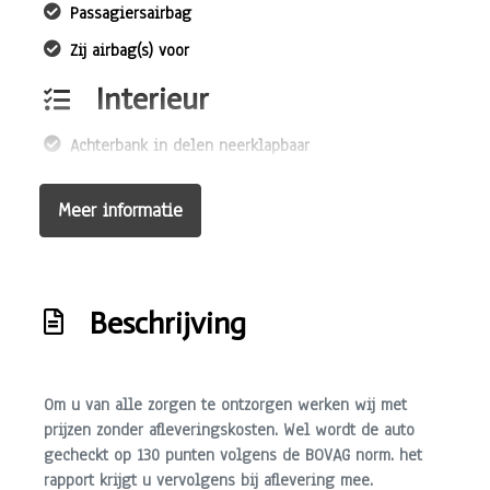
Passagiersairbag
Zij airbag(s) voor
Interieur
Achterbank in delen neerklapbaar
Airco
Meer informatie
Bestuurdersstoel in hoogte verstelbaar
Elektrische ramen voor
Hoofdsteunen achter
Beschrijving
Stuur leder
Stuur verstelbaar
Om u van alle zorgen te ontzorgen werken wij met
Stuurbekrachtiging snelheidsafhankelijk
prijzen zonder afleveringskosten. Wel wordt de auto
Exterieur
gecheckt op 130 punten volgens de BOVAG norm. het
rapport krijgt u vervolgens bij aflevering mee.