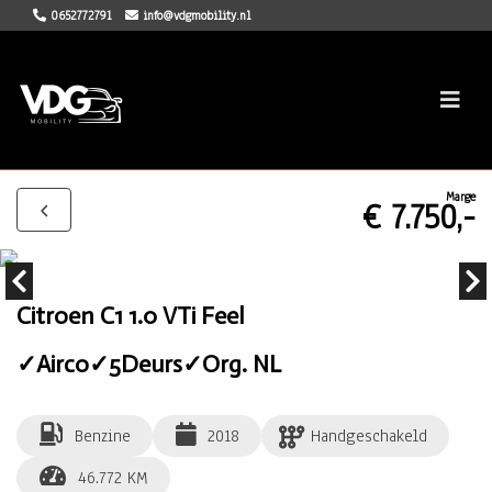
0652772791
info@vdgmobility.nl
Marge
€ 7.750,-
Citroen C1 1.0 VTi Feel
✓Airco✓5Deurs✓Org. NL
Benzine
2018
Handgeschakeld
46.772 KM